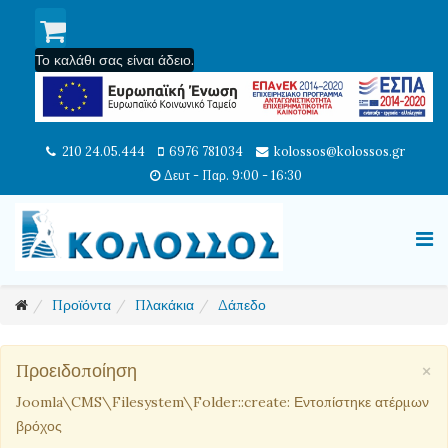
Το καλάθι σας είναι άδειο.
210 24.05.444
6976 781034
kolossos@kolossos.gr
Δευτ - Παρ. 9:00 - 16:30
Προϊόντα
Πλακάκια
Δάπεδο
×
Προειδοποίηση
Joomla\CMS\Filesystem\Folder::create: Εντοπίστηκε ατέρμων
βρόχος