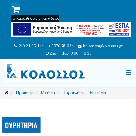
Το καλάθι σας είναι άδειο.
210 24.05.444
6976 781034
kolossos@kolossos.gr
Δευτ - Παρ. 9:00 - 16:30
Προϊόντα
Μπάνιο
Πορσελάνες - Νιπτήρες