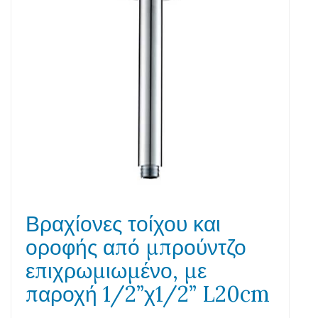
Βραχίονες τοίχου και
οροφής από μπρούντζο
επιχρωμιωμένο, με
παροχή 1/2”χ1/2” L20cm