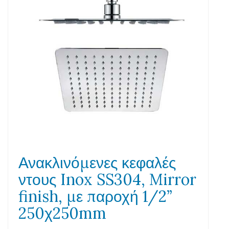
Ανακλινόμενες κεφαλές
ντους Inox SS304, Mirror
finish, με παροχή 1/2”
250χ250mm