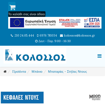
Το καλάθι σας είναι άδειο.
210 24.05.444
6976 781034
kolossos@kolossos.gr
Δευτ - Παρ. 9:00 - 16:30
Προϊόντα
Μπάνιο
Μπαταρίες - Στήλες Ντους