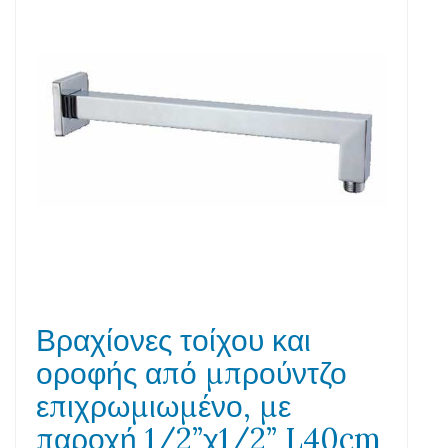
Βραχίονες τοίχου και
οροφής από μπρούντζο
επιχρωμιωμένο, με
παροχή 1/2”χ1/2” L40cm