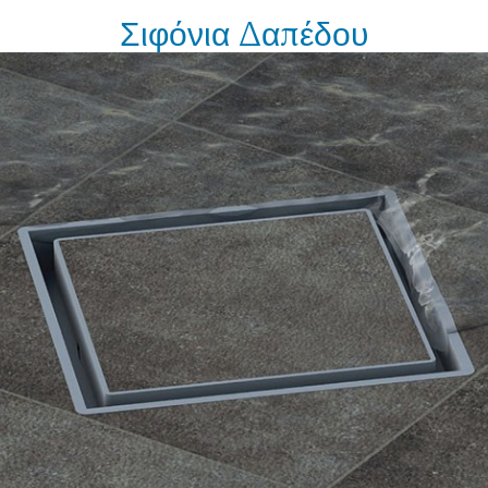
Σιφόνια Δαπέδου