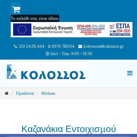
Το καλάθι σας είναι άδειο.
210 24.05.444
6976 781034
kolossos@kolossos.gr
Δευτ - Παρ. 9:00 - 16:30
Προϊόντα
Μπάνιο
Καζανάκια Εντοιχισμού