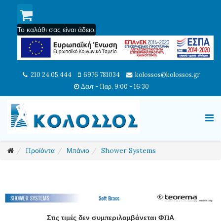
Το καλάθι σας είναι άδειο.
210 24.05.444
6976 781034
kolossos@kolossos.gr
Δευτ - Παρ. 9:00 - 16:30
Προϊόντα
Μπάνιο
Shower Systems
Στις τιμές δεν συμπεριλαμβάνεται ΦΠΑ