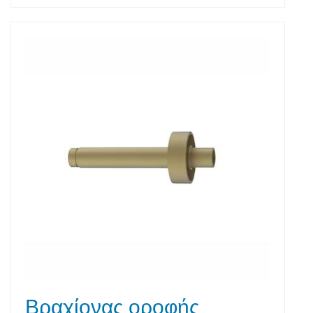
Βραχίονας οροφής