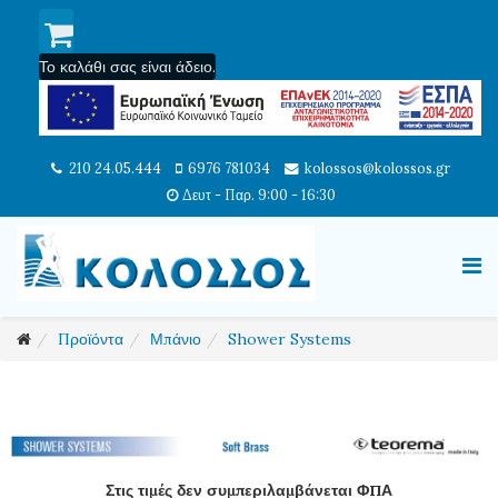
Το καλάθι σας είναι άδειο.
210 24.05.444
6976 781034
kolossos@kolossos.gr
Δευτ - Παρ. 9:00 - 16:30
Προϊόντα
Μπάνιο
Shower Systems
Στις τιμές δεν συμπεριλαμβάνεται ΦΠΑ