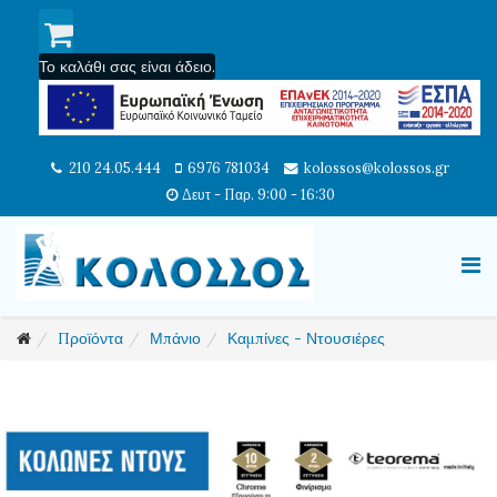
Το καλάθι σας είναι άδειο.
210 24.05.444
6976 781034
kolossos@kolossos.gr
Δευτ - Παρ. 9:00 - 16:30
Προϊόντα
Μπάνιο
Καμπίνες - Ντουσιέρες