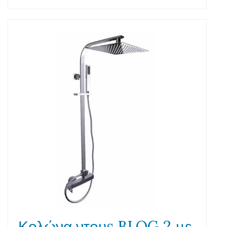
Κολώνα ντουs BLOG 2 με