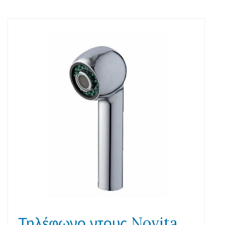
Τηλέφωνο ντους Novita