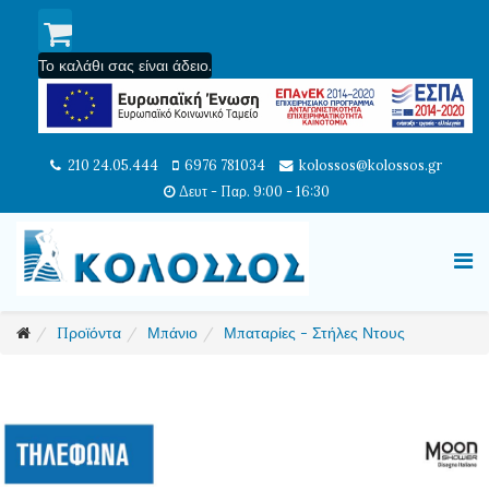
Το καλάθι σας είναι άδειο.
210 24.05.444
6976 781034
kolossos@kolossos.gr
Δευτ - Παρ. 9:00 - 16:30
Προϊόντα
Μπάνιο
Μπαταρίες - Στήλες Ντους