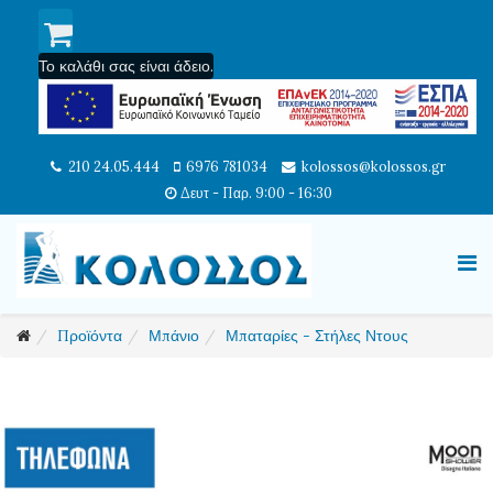
Το καλάθι σας είναι άδειο.
210 24.05.444
6976 781034
kolossos@kolossos.gr
Δευτ - Παρ. 9:00 - 16:30
Προϊόντα
Μπάνιο
Μπαταρίες - Στήλες Ντους